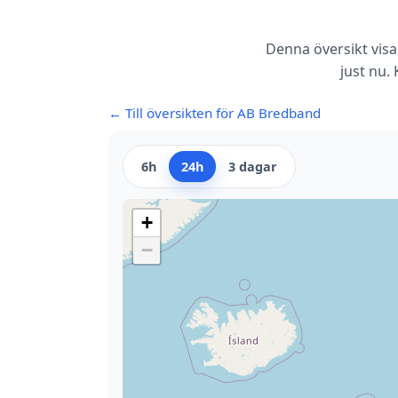
Denna översikt visa
just nu.
← Till översikten för AB Bredband
6h
24h
3 dagar
+
−