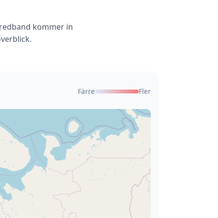
B Bredband kommer in
verblick.
Färre
Fler