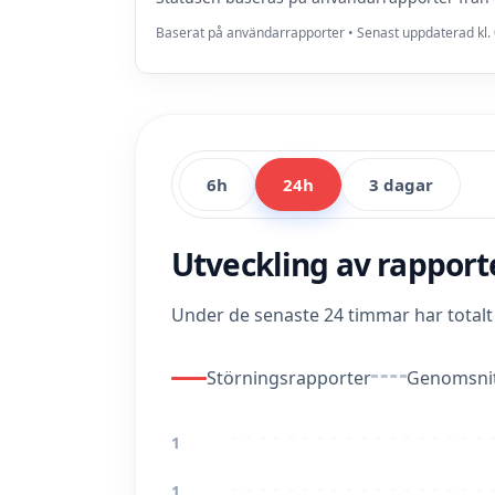
Baserat på användarrapporter • Senast uppdaterad kl. 
6h
24h
3 dagar
Utveckling av rappor
Under de senaste 24 timmar har total
Störningsrapporter
Genomsnit
1
1