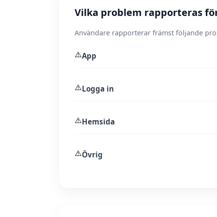
Vilka problem rapporteras fö
Användare rapporterar främst följande pr
⚠️
App
⚠️
Logga in
⚠️
Hemsida
⚠️
Övrig