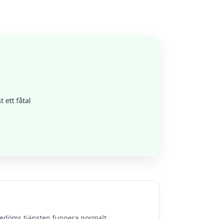
ett fåtal
bedöms tjänsten fungera normalt.