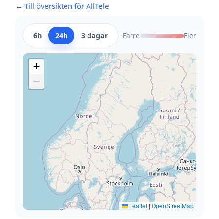
← Till översikten för AllTele
6h
24h
3 dagar
Färre
Fler
+
−
Leaflet
|
OpenStreetMap