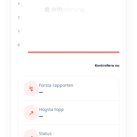
1
1
1
0
Kontrollera nu
Första rapporten
↯
—
Högsta topp
↗
—
Status
◔