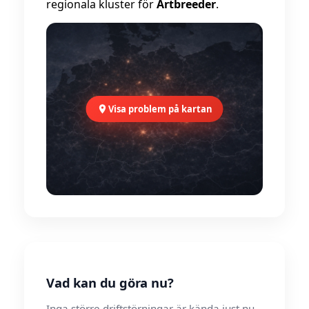
regionala kluster för
Artbreeder
.
Visa problem på kartan
Vad kan du göra nu?
Inga större driftstörningar är kända just nu.