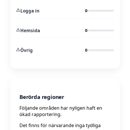
⚠️
Logga in
0
⚠️
Hemsida
0
⚠️
Övrig
0
Berörda regioner
Följande områden har nyligen haft en
ökad rapportering.
Det finns för närvarande inga tydliga