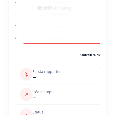
1
1
1
0
Kontrollera nu
Första rapporten
↯
—
Högsta topp
↗
—
Status
◔