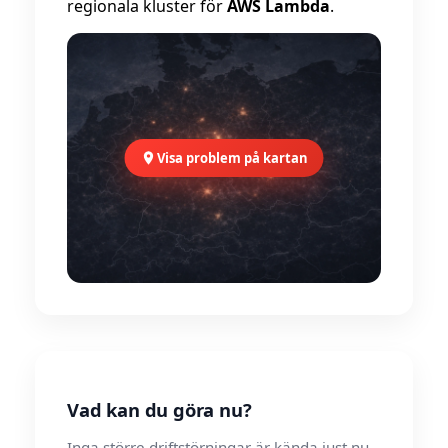
regionala kluster för
AWS Lambda
.
Visa problem på kartan
Vad kan du göra nu?
Inga större driftstörningar är kända just nu.