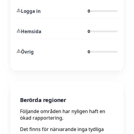
⚠️
Logga in
0
⚠️
Hemsida
0
⚠️
Övrig
0
Berörda regioner
Följande områden har nyligen haft en
ökad rapportering.
Det finns för närvarande inga tydliga