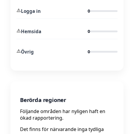
⚠️
Logga in
0
⚠️
Hemsida
0
⚠️
Övrig
0
Berörda regioner
Följande områden har nyligen haft en
ökad rapportering.
Det finns för närvarande inga tydliga