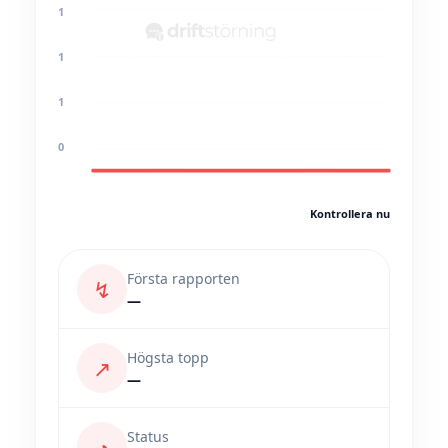
1
1
1
0
Kontrollera nu
Första rapporten
↯
—
Högsta topp
↗
—
Status
◔