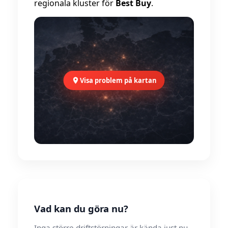
regionala kluster för
Best Buy
.
Visa problem på kartan
Vad kan du göra nu?
Inga större driftstörningar är kända just nu.