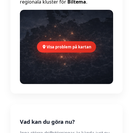
regionala kluster för
Biltema
.
Visa problem på kartan
Vad kan du göra nu?
Inga större driftstörningar är kända just nu.