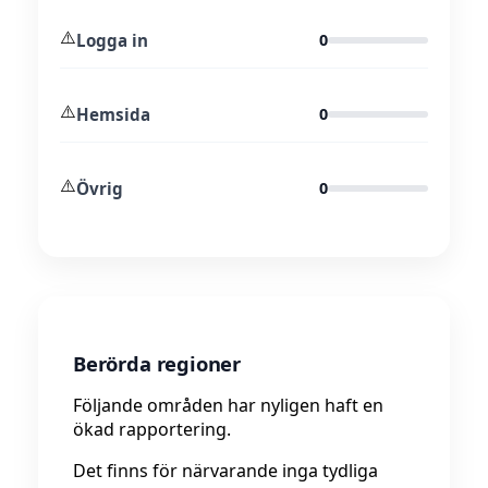
⚠️
Logga in
0
⚠️
Hemsida
0
⚠️
Övrig
0
Berörda regioner
Följande områden har nyligen haft en
ökad rapportering.
Det finns för närvarande inga tydliga