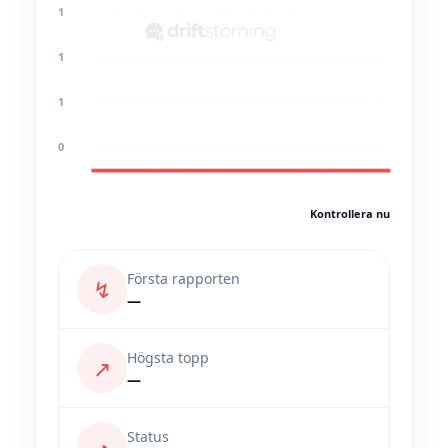
1
1
1
0
Kontrollera nu
Första rapporten
↯
—
Högsta topp
↗
—
Status
◔