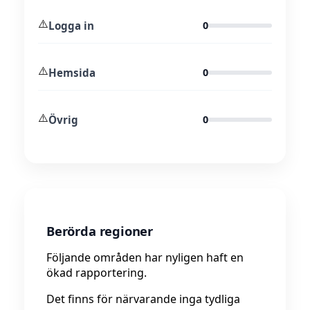
⚠️
Logga in
0
⚠️
Hemsida
0
⚠️
Övrig
0
Berörda regioner
Följande områden har nyligen haft en
ökad rapportering.
Det finns för närvarande inga tydliga