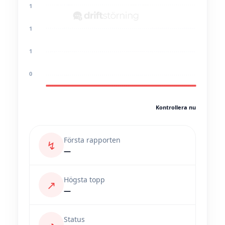
1
1
1
0
Kontrollera nu
Första rapporten
↯
—
Högsta topp
↗
—
Status
◔