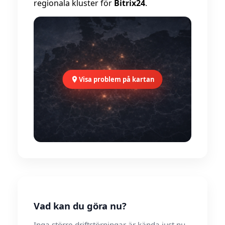
regionala kluster för
Bitrix24
.
Visa problem på kartan
Vad kan du göra nu?
Inga större driftstörningar är kända just nu.