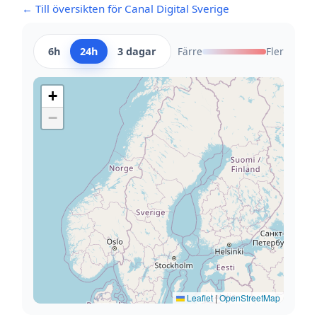
← Till översikten för Canal Digital Sverige
6h
24h
3 dagar
Färre
Fler
+
−
Leaflet
|
OpenStreetMap