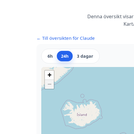
Denna översikt visar
Kart
← Till översikten för Claude
6h
24h
3 dagar
+
−