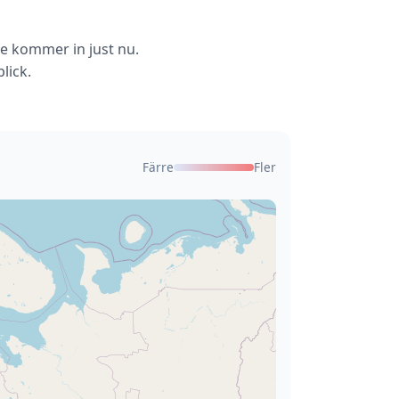
de kommer in just nu.
lick.
Färre
Fler