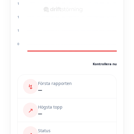
1
1
1
0
Kontrollera nu
Första rapporten
↯
—
Högsta topp
↗
—
Status
◔