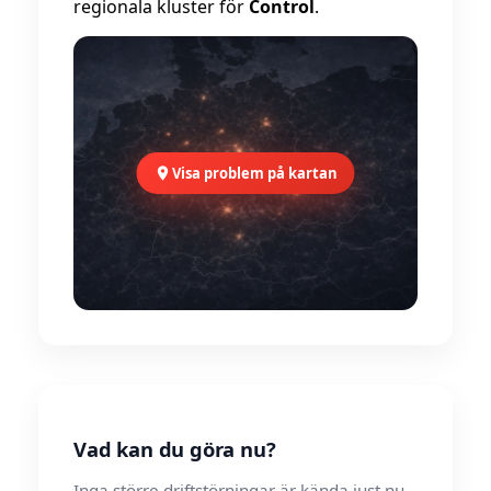
regionala kluster för
Control
.
Visa problem på kartan
Vad kan du göra nu?
Inga större driftstörningar är kända just nu.