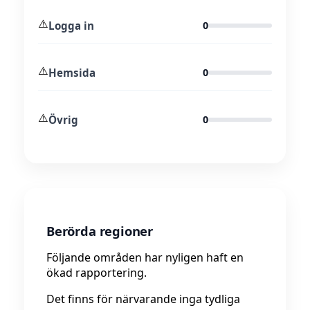
⚠️
Logga in
0
⚠️
Hemsida
0
⚠️
Övrig
0
Berörda regioner
Följande områden har nyligen haft en
ökad rapportering.
Det finns för närvarande inga tydliga