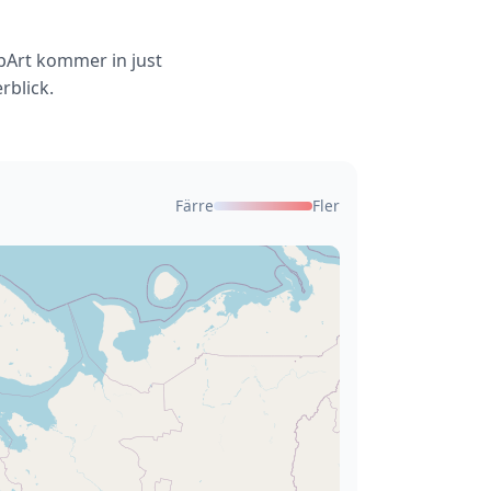
epArt kommer in just
rblick.
Färre
Fler