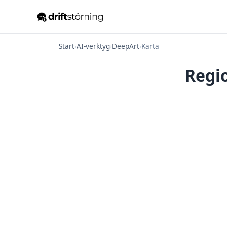
Start
›
AI-verktyg
›
DeepArt
›
Karta
Regio