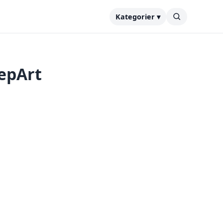
Kategorier ▾
eepArt