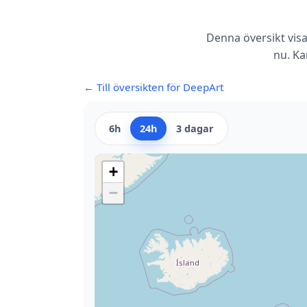
Denna översikt visa
nu. Ka
← Till översikten för DeepArt
6h
24h
3 dagar
+
−