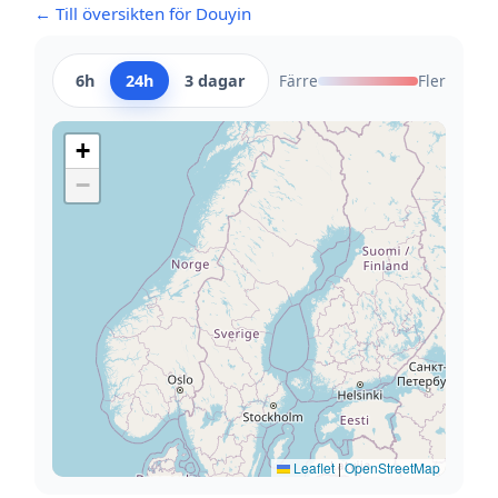
← Till översikten för Douyin
6h
24h
3 dagar
Färre
Fler
+
−
Leaflet
|
OpenStreetMap