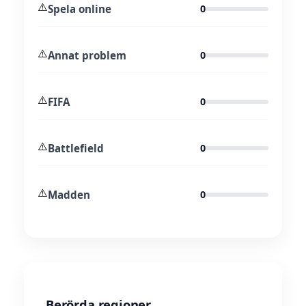
⚠️
Spela online
0
⚠️
Annat problem
0
⚠️
FIFA
0
⚠️
Battlefield
0
⚠️
Madden
0
Berörda regioner