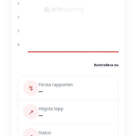
1
1
1
0
Kontrollera nu
Första rapporten
↯
—
Högsta topp
↗
—
Status
◔