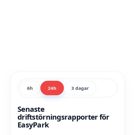
6h
24h
3 dagar
Senaste
driftstörningsrapporter för
EasyPark