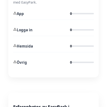
med EasyPark.
⚠️
App
0
⚠️
Logga in
0
⚠️
Hemsida
0
⚠️
Övrig
0
Erfarenheter av EasyPark i