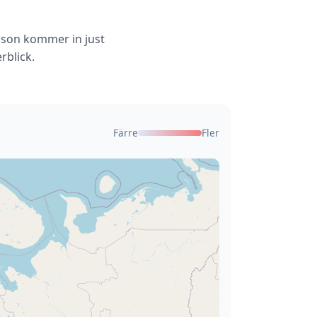
csson kommer in just
rblick.
Färre
Fler