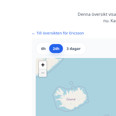
Denna översikt visa
nu. Ka
← Till översikten för Ericsson
6h
24h
3 dagar
+
−