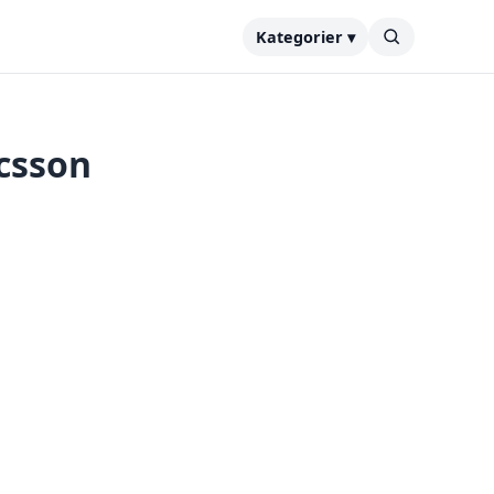
Kategorier ▾
icsson