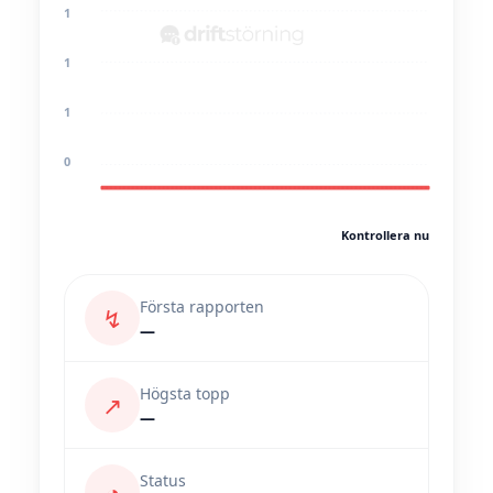
1
1
1
0
Kontrollera nu
Första rapporten
↯
—
Högsta topp
↗
—
Status
◔