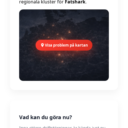
regionala kluster för
Fatshark
.
Visa problem på kartan
Vad kan du göra nu?
Inga större driftstörningar är kända just nu.