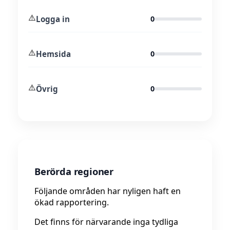
⚠️
Logga in
0
⚠️
Hemsida
0
⚠️
Övrig
0
Berörda regioner
Följande områden har nyligen haft en
ökad rapportering.
Det finns för närvarande inga tydliga