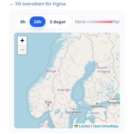
← Till översikten för Figma
6h
24h
3 dagar
Färre
Fler
+
−
Leaflet
|
OpenStreetMap