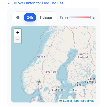
← Till översikten för Find The Cat
6h
24h
3 dagar
Färre
Fler
+
−
Leaflet
|
OpenStreetMap