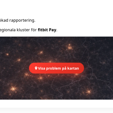
ökad rapportering.
egionala kluster för
fitbit Pay
.
Visa problem på kartan