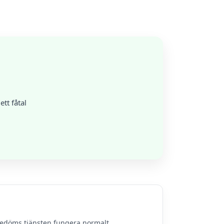
tt fåtal
bedöms tjänsten fungera normalt.