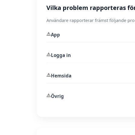
Vilka problem rapporteras för
Användare rapporterar främst följande pr
⚠️
App
⚠️
Logga in
⚠️
Hemsida
⚠️
Övrig