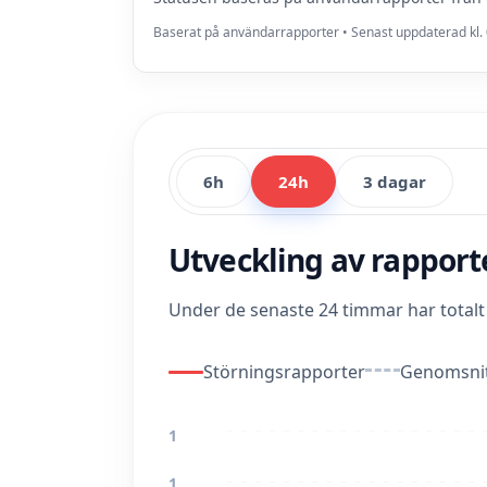
Baserat på användarrapporter • Senast uppdaterad kl. 
6h
24h
3 dagar
Utveckling av rappor
Under de senaste 24 timmar har total
Störningsrapporter
Genomsnit
1
1