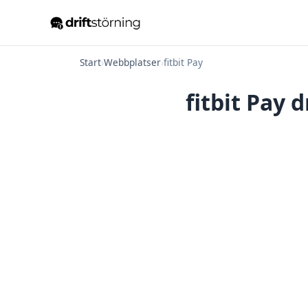
Start
›
Webbplatser
›
fitbit Pay
fitbit Pay 