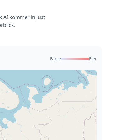
k AI kommer in just
rblick.
Färre
Fler