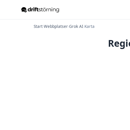
Start
›
Webbplatser
›
Grok AI
›
Karta
Regi