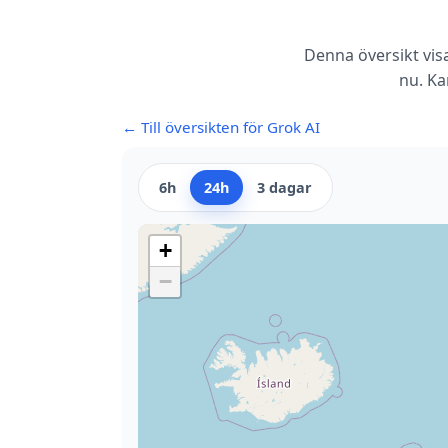
Denna översikt vis
nu. Ka
← Till översikten för Grok AI
6h
24h
3 dagar
+
−