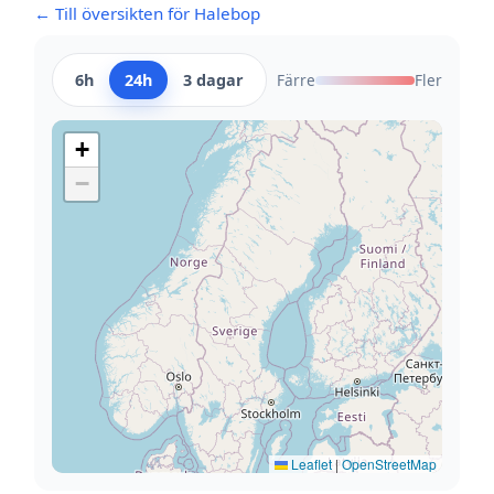
← Till översikten för Halebop
6h
24h
3 dagar
Färre
Fler
+
−
Leaflet
|
OpenStreetMap