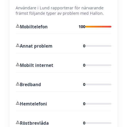
Användare i Lund rapporterar för närvarande
främst följande typer av problem med Hallon.
⚠️
Mobiltelefon
100
⚠️
Annat problem
0
⚠️
Mobilt internet
0
⚠️
Bredband
0
⚠️
Hemtelefoni
0
⚠️
Röstbrevlåda
0