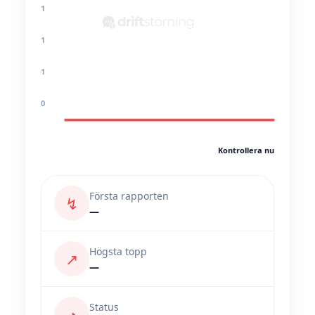
1
1
1
0
Kontrollera nu
Första rapporten
↯
—
Högsta topp
↗
—
Status
◔