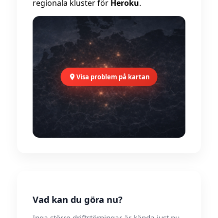
regionala kluster för
Heroku
.
Visa problem på kartan
Vad kan du göra nu?
Inga större driftstörningar är kända just nu.