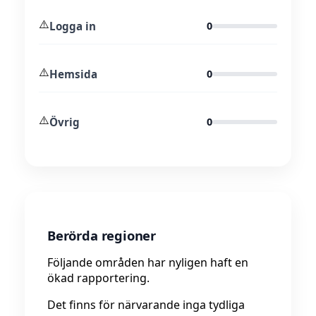
⚠️
Logga in
0
⚠️
Hemsida
0
⚠️
Övrig
0
Berörda regioner
Följande områden har nyligen haft en
ökad rapportering.
Det finns för närvarande inga tydliga