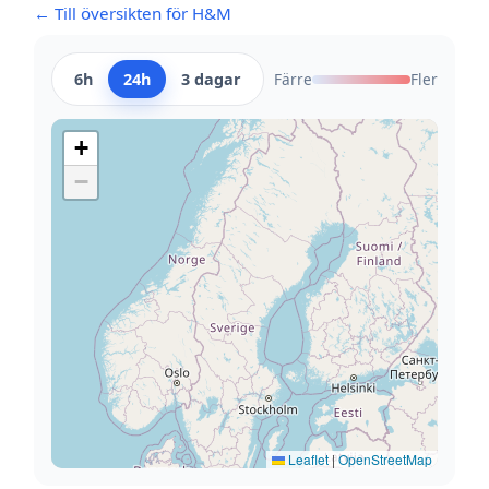
← Till översikten för H&M
6h
24h
3 dagar
Färre
Fler
+
−
Leaflet
|
OpenStreetMap