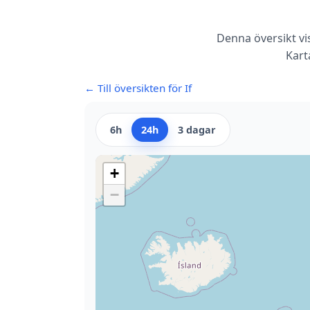
Denna översikt vi
Kart
← Till översikten för If
6h
24h
3 dagar
+
−