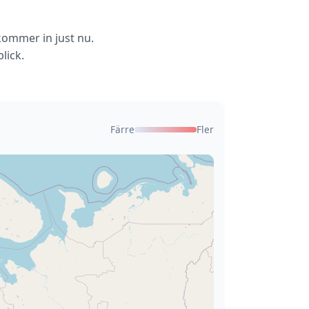
kommer in just nu.
lick.
Färre
Fler