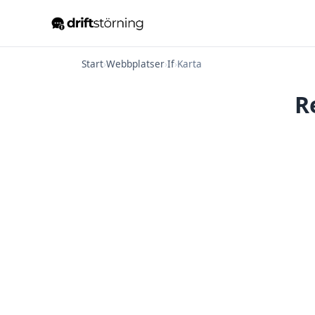
Start
›
Webbplatser
›
If
›
Karta
R