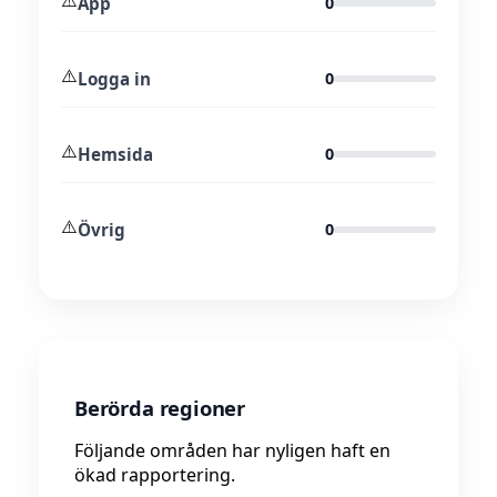
⚠️
App
0
⚠️
Logga in
0
⚠️
Hemsida
0
⚠️
Övrig
0
Berörda regioner
Följande områden har nyligen haft en
ökad rapportering.