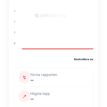
1
1
1
0
Kontrollera nu
Första rapporten
↯
—
Högsta topp
↗
—