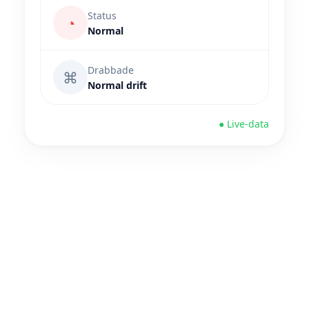
Status
◔
Normal
Drabbade
⌘
Normal drift
● Live-data