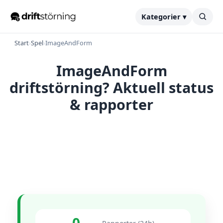
Kategorier ▾
Start
›
Spel
›
ImageAndForm
ImageAndForm
driftstörning? Aktuell status
& rapporter