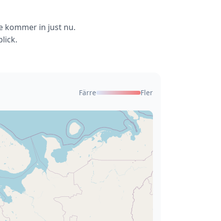
de kommer in just nu.
lick.
Färre
Fler