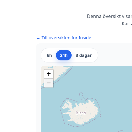
Denna översikt visar
Kart
← Till översikten för Inside
6h
24h
3 dagar
+
−