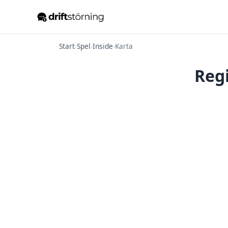
Start
›
Spel
›
Inside
›
Karta
Regi