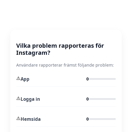
Vilka problem rapporteras för
Instagram?
Användare rapporterar främst följande problem:
⚠️
App
0
⚠️
Logga in
0
⚠️
Hemsida
0