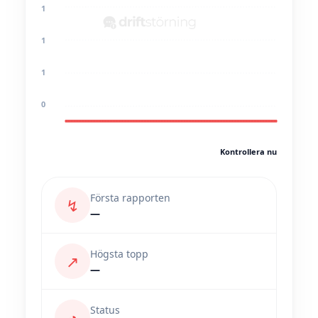
1
1
1
0
Kontrollera nu
Första rapporten
↯
—
Högsta topp
↗
—
Status
◔