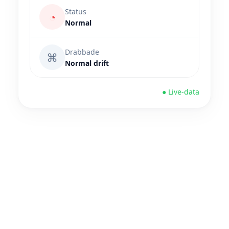
Status
◔
Normal
Drabbade
⌘
Normal drift
● Live-data