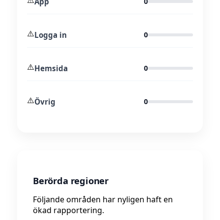
⚠️
App
0
⚠️
Logga in
0
⚠️
Hemsida
0
⚠️
Övrig
0
Berörda regioner
Följande områden har nyligen haft en
ökad rapportering.