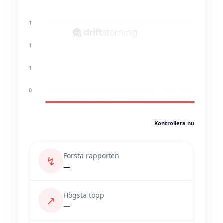
1
1
1
0
Kontrollera nu
Första rapporten
↯
—
Högsta topp
↗
—