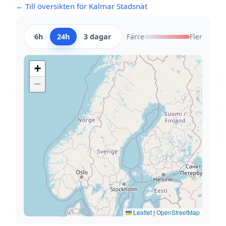
← Till översikten för Kalmar Stadsnät
6h
24h
3 dagar
Färre
Fler
+
−
Leaflet
|
OpenStreetMap