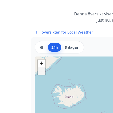
Denna översikt visa
just nu.
← Till översikten för Local Weather
6h
24h
3 dagar
+
−