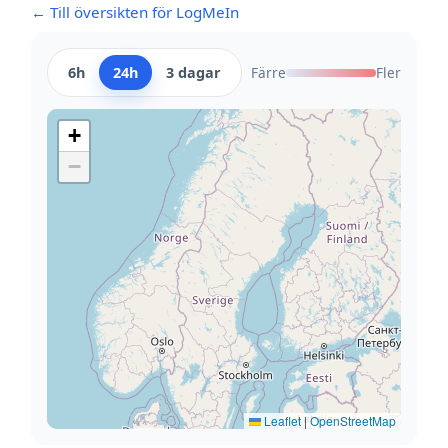
← Till översikten för LogMeIn
6h
24h
3 dagar
Färre
Fler
+
−
Leaflet
|
OpenStreetMap