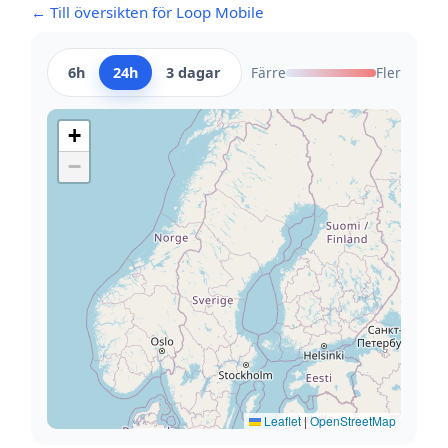
← Till översikten för Loop Mobile
6h
24h
3 dagar
Färre
Fler
+
−
Leaflet
|
OpenStreetMap