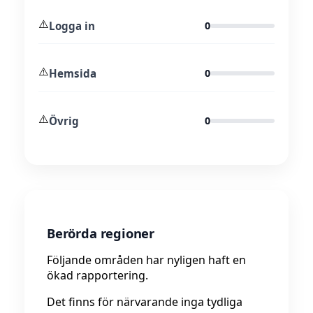
⚠️
Logga in
0
⚠️
Hemsida
0
⚠️
Övrig
0
Berörda regioner
Följande områden har nyligen haft en
ökad rapportering.
Det finns för närvarande inga tydliga