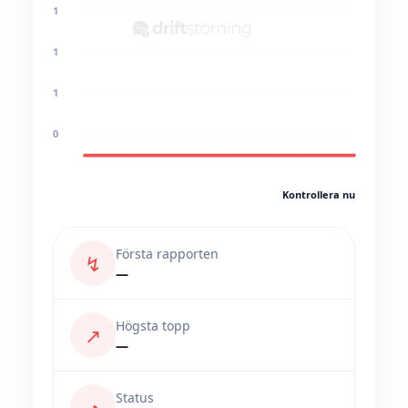
1
1
1
0
Kontrollera nu
Första rapporten
↯
—
Högsta topp
↗
—
Status
◔