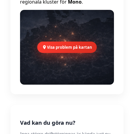
regionala kluster för
Mono
.
Visa problem på kartan
Vad kan du göra nu?
Inga större driftstörningar är kända just nu.