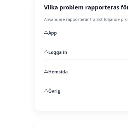
Vilka problem rapporteras fö
Användare rapporterar främst följande pr
⚠️
App
⚠️
Logga in
⚠️
Hemsida
⚠️
Övrig