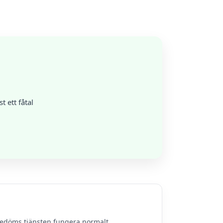
 ett fåtal
bedöms tjänsten fungera normalt.