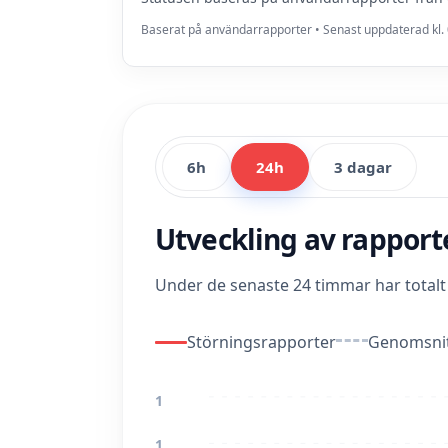
Baserat på användarrapporter • Senast uppdaterad kl. 
6h
24h
3 dagar
Utveckling av rappor
Under de senaste 24 timmar har total
Störningsrapporter
Genomsnit
1
1