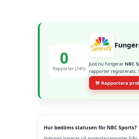
Funger
0
Just nu fungerar
NBC S
Rapporter (24h)
rapporter registrerats.
🚨 Rapportera pr
Hur bedöms statusen för NBC Sports?
Statusen baseras på användarrapporter från 