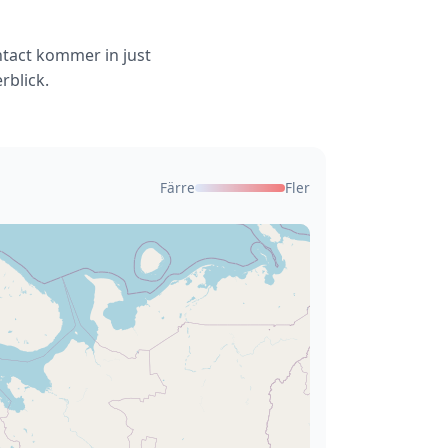
ntact kommer in just
rblick.
Färre
Fler