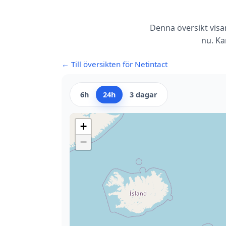
Denna översikt visa
nu. Ka
← Till översikten för Netintact
6h
24h
3 dagar
+
−