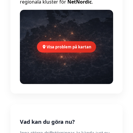
regionala kluster för
NetNordic
.
Visa problem på kartan
Vad kan du göra nu?
Inga större driftstörningar är kända just nu.