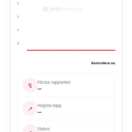
1
1
1
0
Kontrollera nu
Första rapporten
↯
—
Högsta topp
↗
—
Status
◔