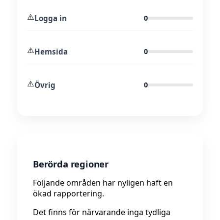
⚠️
Logga in
0
⚠️
Hemsida
0
⚠️
Övrig
0
Berörda regioner
Följande områden har nyligen haft en
ökad rapportering.
Det finns för närvarande inga tydliga