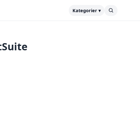
Kategorier ▾
tSuite