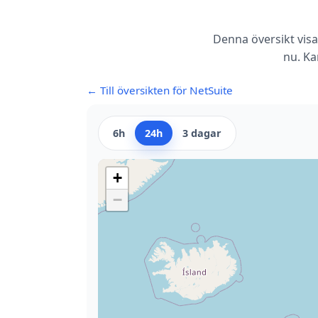
Denna översikt visa
nu. Ka
← Till översikten för NetSuite
6h
24h
3 dagar
+
−