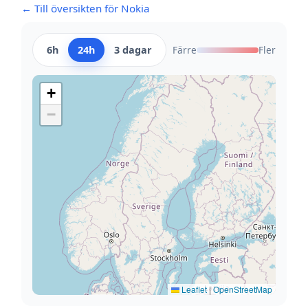
← Till översikten för Nokia
6h
24h
3 dagar
Färre
Fler
+
−
Leaflet
|
OpenStreetMap