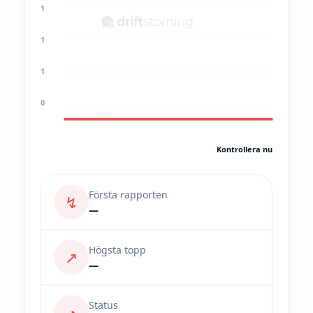
1
1
1
0
Kontrollera nu
Första rapporten
↯
—
Högsta topp
↗
—
Status
◔