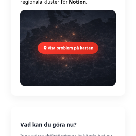
regionala kluster för
Notion
.
Visa problem på kartan
Vad kan du göra nu?
Inga större driftstörningar är kända just nu.