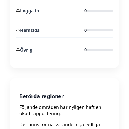
⚠️
Logga in
0
⚠️
Hemsida
0
⚠️
Övrig
0
Berörda regioner
Följande områden har nyligen haft en
ökad rapportering.
Det finns för närvarande inga tydliga