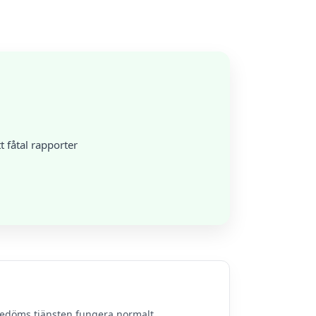
 fåtal rapporter
bedöms tjänsten fungera normalt.