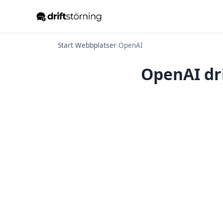
Start
›
Webbplatser
›
OpenAI
OpenAI dri