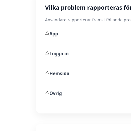
Vilka problem rapporteras f
Användare rapporterar främst följande pr
⚠️
App
⚠️
Logga in
⚠️
Hemsida
⚠️
Övrig