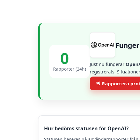
Funger
0
Just nu fungerar
Open
Rapporter (24h)
registrerats. Situation
🚨 Rapportera pr
Hur bedöms statusen för OpenAI?
Statusen baseras på användarrapporter från 