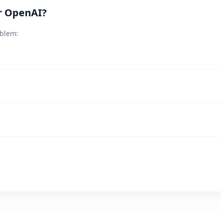
ör OpenAI?
oblem: