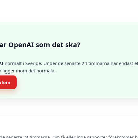
ar OpenAI som det ska?
AI
normalt i Sverige. Under de senaste 24 timmarna har endast ett
en ligger inom det normala.
oblem
de senaste 24 timmarna. Om få eller inga rapporter förekommer 