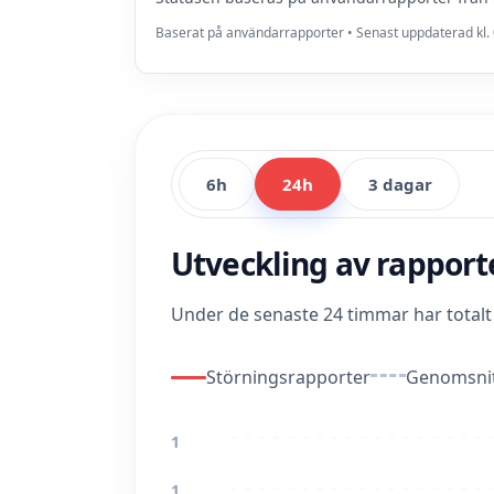
Baserat på användarrapporter • Senast uppdaterad kl. 
6h
24h
3 dagar
Utveckling av rappor
Under de senaste 24 timmar har total
Störningsrapporter
Genomsnit
1
1