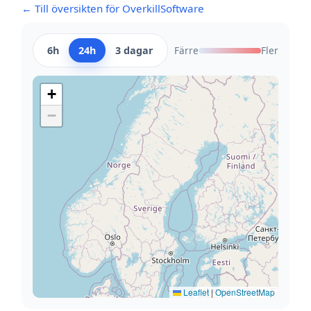
← Till översikten för OverkillSoftware
6h
24h
3 dagar
Färre
Fler
+
−
Leaflet
|
OpenStreetMap