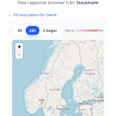
Flest rapporter kommer från:
Stockholm
← Till översikten för Ownit
6h
24h
3 dagar
Färre
Fler
+
−