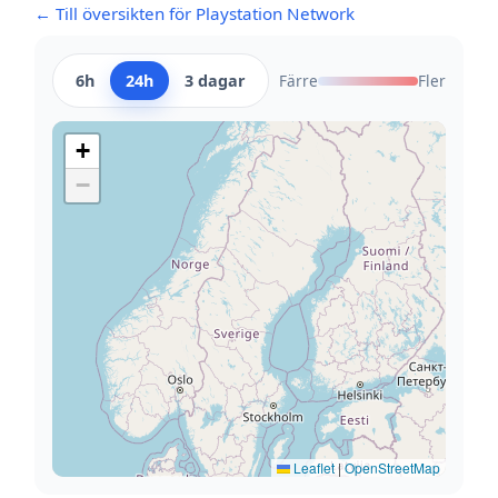
← Till översikten för Playstation Network
6h
24h
3 dagar
Färre
Fler
+
−
Leaflet
|
OpenStreetMap