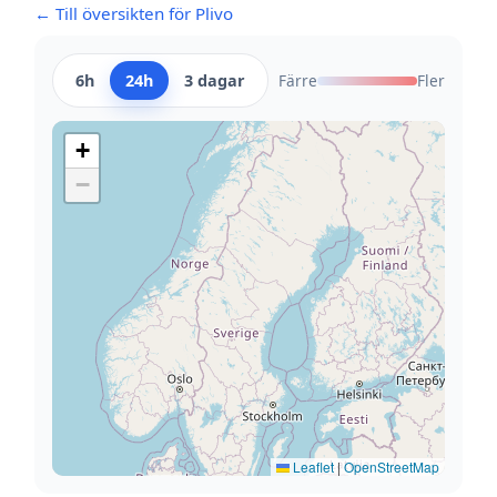
← Till översikten för Plivo
6h
24h
3 dagar
Färre
Fler
+
−
Leaflet
|
OpenStreetMap