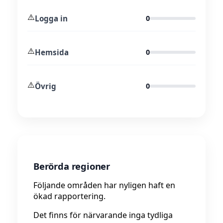
⚠️
Logga in
0
⚠️
Hemsida
0
⚠️
Övrig
0
Berörda regioner
Följande områden har nyligen haft en
ökad rapportering.
Det finns för närvarande inga tydliga