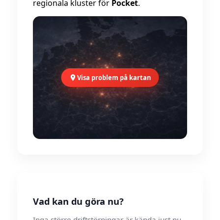
regionala kluster för
Pocket
.
Visa problem på kartan
Vad kan du göra nu?
Inga större driftstörningar är kända just nu.