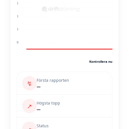
1
1
1
0
Kontrollera nu
Första rapporten
↯
—
Högsta topp
↗
—
Status
◔