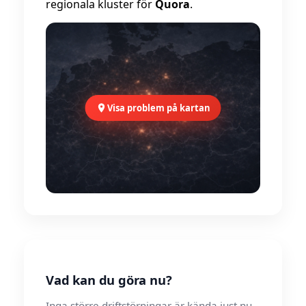
regionala kluster för
Quora
.
Visa problem på kartan
Vad kan du göra nu?
Inga större driftstörningar är kända just nu.