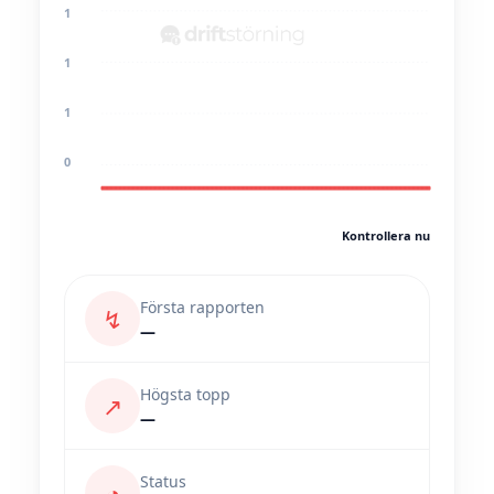
1
1
1
0
Kontrollera nu
Första rapporten
↯
—
Högsta topp
↗
—
Status
◔