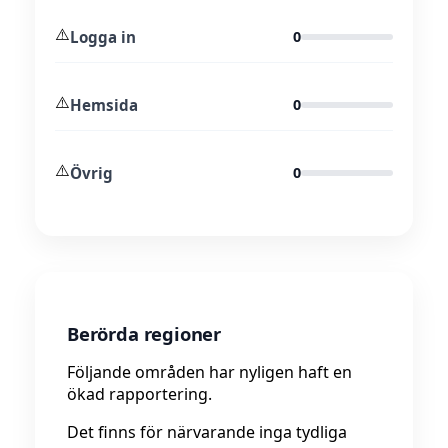
⚠️
Logga in
0
⚠️
Hemsida
0
⚠️
Övrig
0
Berörda regioner
Följande områden har nyligen haft en
ökad rapportering.
Det finns för närvarande inga tydliga