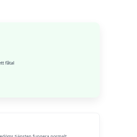
t fåtal
bedöms tjänsten fungera normalt.