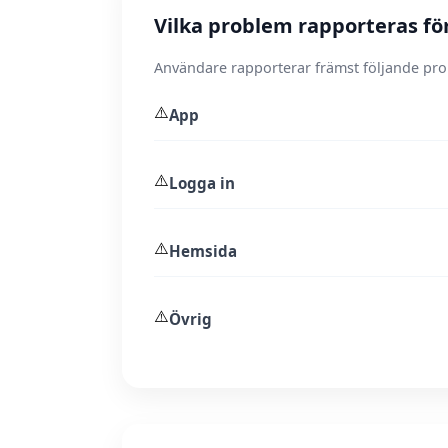
Vilka problem rapporteras fö
Användare rapporterar främst följande pr
⚠️
App
⚠️
Logga in
⚠️
Hemsida
⚠️
Övrig