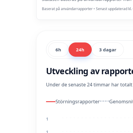
Baserat på användarrapporter • Senast uppdaterad kl. 
6h
24h
3 dagar
Utveckling av rappor
Under de senaste 24 timmar har total
Störningsrapporter
Genomsnit
1
1