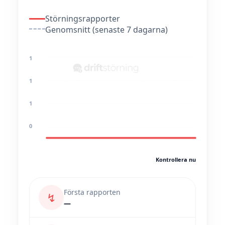
Störningsrapporter
Genomsnitt (senaste 7 dagarna)
1
1
1
0
Kontrollera nu
Första rapporten
↯
—