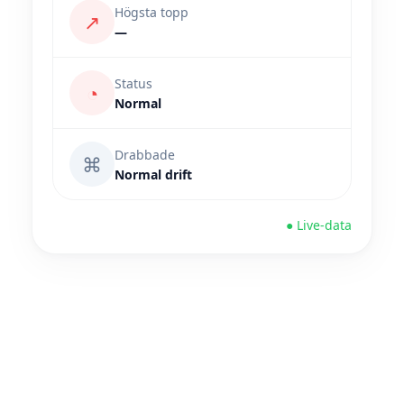
Högsta topp
↗
—
Status
◔
Normal
Drabbade
⌘
Normal drift
● Live-data